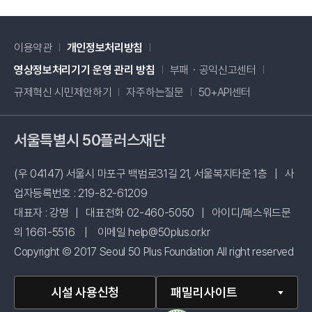
이용약관
개인정보처리방침
새창 열림
영상정보처리기기 운영 관리 방침
부패・공익신고센터
새창 열림
규제혁신 시민제안하기
자주하는질문
50+API센터
서울특별시 50플러스재단
(우 04147) 서울시 마포구 백범로31길 21, 서울복지타운 1층
|
사
업자등록번호 : 219-82-61209
대표자 : 강명
|
대표전화 02-460-5050
|
아이디/패스워드문
의 1661-5516
|
이메일 help@50plus.or.kr
Copyright © 2017 Seoul 50 Plus Foundation All right reserved
시설 사용신청
패밀리사이트