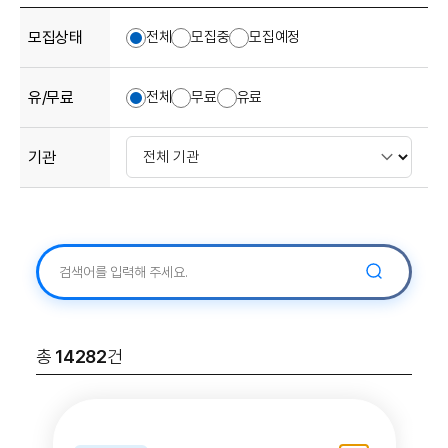
모집상태
전체
모집중
모집예정
유/무료
전체
무료
유료
기관
검
검색어 입력
색
총
14282
건