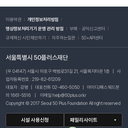
이용약관
개인정보처리방침
새창 열림
영상정보처리기기 운영 관리 방침
부패・공익신고센터
새창 열림
규제혁신 시민제안하기
자주하는질문
50+API센터
서울특별시 50플러스재단
(우 04147) 서울시 마포구 백범로31길 21, 서울복지타운 1층
|
사
업자등록번호 : 219-82-61209
대표자 : 강명
|
대표전화 02-460-5050
|
아이디/패스워드문
의 1661-5516
|
이메일 help@50plus.or.kr
Copyright © 2017 Seoul 50 Plus Foundation All right reserved
시설 사용신청
패밀리사이트