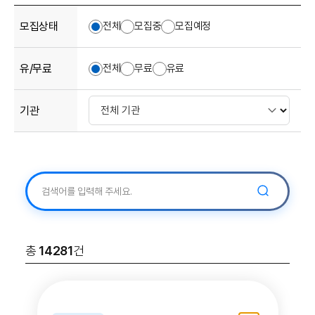
모집상태
전체
모집중
모집예정
유/무료
전체
무료
유료
기관
검
검색어 입력
색
총
14281
건