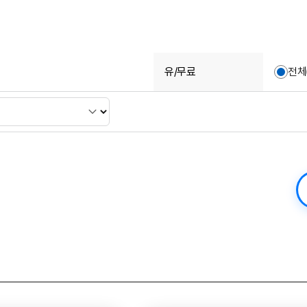
유/무료
전체
검