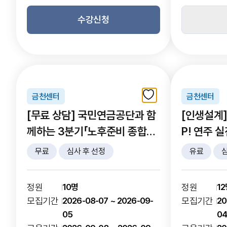
수강신청
금천센터
금천센터
[무료 상담] 국민연금공단과 함
[인생설계]
께하는 3분기「노후준비 종합상
P! 연주 
담」
무료
심사 후 선정
유료
심
정원
10명
정원
1
모집기간
2026-08-07 ~ 2026-09-
모집기간
20
05
0