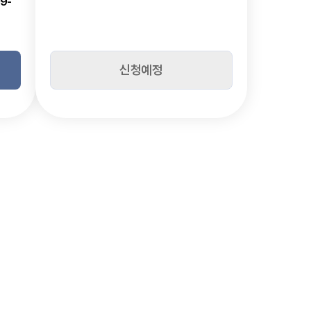
9-
신청예정