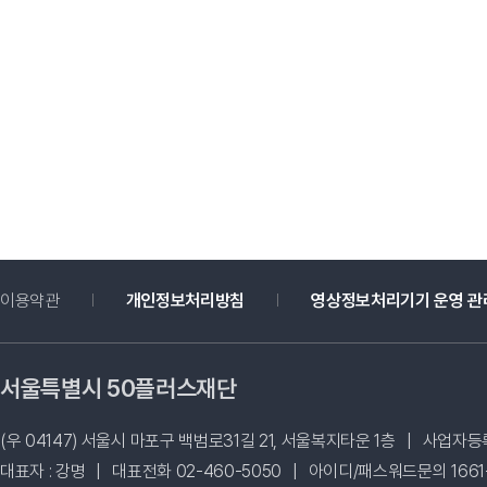
이용약관
개인정보처리방침
영상정보처리기기 운영 관
서울특별시 50플러스재단
(우 04147) 서울시 마포구 백범로31길 21, 서울복지타운 1층
|
사업자등록번
대표자 : 강명
|
대표전화 02-460-5050
|
아이디/패스워드문의 1661-