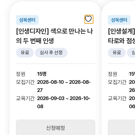
성북센터
성북센터
[인생디자인] 색으로 만나는 나
[인생설계]
의 두 번째 인생
타로와 점
나는 자기
유료
심사 후 선정
유료
심
정원
15명
정원
1
모집기간
2026-08-10 ~ 2026-08-
모집기간
20
27
26
교육기간
2026-09-03 ~ 2026-10-
교육기간
20
08
0
신청예정