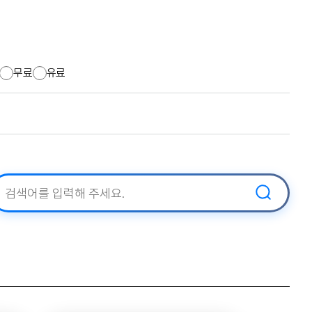
무료
유료
검
색어 입력
색