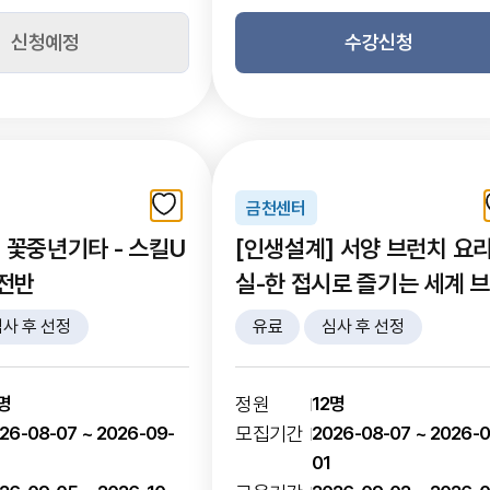
신청예정
수강신청
금천센터
 꽃중년기타 - 스킬U
[인생설계] 서양 브런치 요
실전반
실-한 접시로 즐기는 세계 
치
사 후 선정
유료
심사 후 선정
2명
정원
12명
26-08-07 ~ 2026-09-
모집기간
2026-08-07 ~ 2026-0
4
01