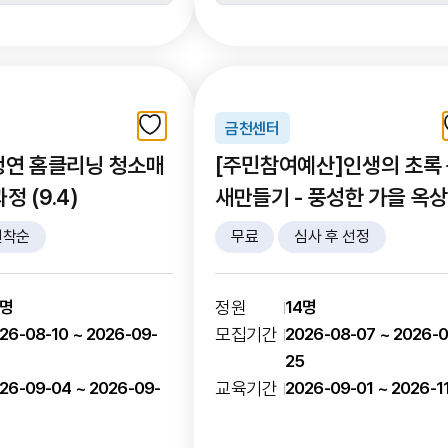
금천센터
청연 홈클리닝 청소매
[주민참여예산]인생의 초록
정 (9.4)
새만들기 - 풍성한 가을 옥상 텃
밭 가꾸기
선착순
무료
심사 후 선정
0명
정원
14명
26-08-10 ~ 2026-09-
모집기간
2026-08-07 ~ 2026-0
4
25
26-09-04 ~ 2026-09-
교육기간
2026-09-01 ~ 2026-1
4