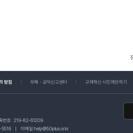
새창 열림
새
리 방침
부패・공익신고센터
규제혁신 시민제안하기
호 : 219-82-61209
5516
|
이메일 help@50plus.or.kr