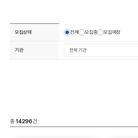
모집상태
전체
모집중
모집예정
기관
총
14296
건