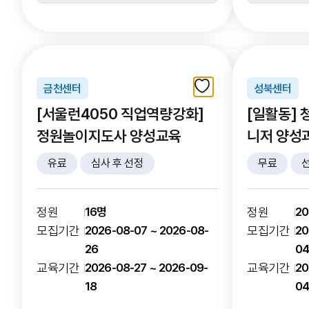
금천센터
성북센터
[서울런4050 직업역량강화]
[일활동] 
정원놀이지도사 양성교육
니저 양성과
유료
심사 후 선정
무료
정원
16명
정원
2
모집기간
2026-08-07 ~ 2026-08-
모집기간
20
26
0
교육기간
2026-08-27 ~ 2026-09-
교육기간
20
18
0