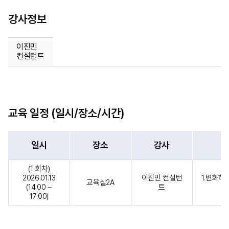
강사정보
이진민
컨설턴트
교육 일정 (일시/장소/시간)
일시
장소
강사
(1 회차)
2026.01.13
이진민 컨설턴
1.변화하
교육실2A
(14:00 ~
트
17:00)