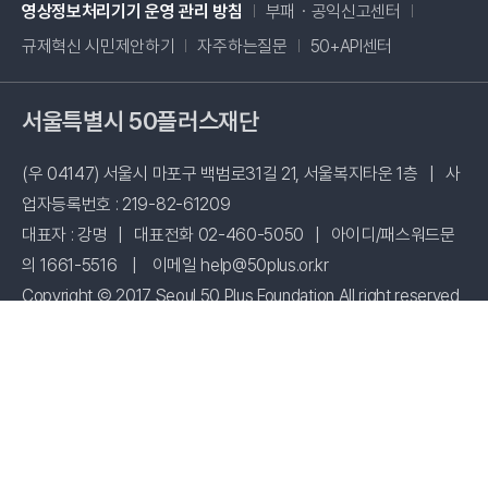
새창 열림
영상정보처리기기 운영 관리 방침
부패・공익신고센터
새창 열림
규제혁신 시민제안하기
자주하는질문
50+API센터
서울특별시 50플러스재단
(우 04147) 서울시 마포구 백범로31길 21, 서울복지타운 1층
|
사
업자등록번호 : 219-82-61209
대표자 : 강명
|
대표전화 02-460-5050
|
아이디/패스워드문
의 1661-5516
|
이메일 help@50plus.or.kr
Copyright © 2017 Seoul 50 Plus Foundation All right reserved
시설 사용신청
패밀리사이트