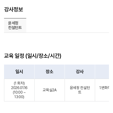
강사정보
윤세정
컨설턴트
교육 일정 (일시/장소/시간)
일시
장소
강사
(1 회차)
2026.01.16
윤세정 컨설턴
1.변화하
교육실2A
(10:00 ~
트
13:00)