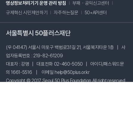
새창 열림
영상정보처리기기 운영 관리 방침
부패・공익신고센터
새창 열림
규제혁신 시민제안하기
자주하는질문
50+API센터
서울특별시 50플러스재단
(우 04147) 서울시 마포구 백범로31길 21, 서울복지타운 1층
|
사
업자등록번호 : 219-82-61209
대표자 : 강명
|
대표전화 02-460-5050
|
아이디/패스워드문
의 1661-5516
|
이메일 help@50plus.or.kr
Copyright © 2017 Seoul 50 Plus Foundation All right reserved
시설 사용신청
패밀리사이트