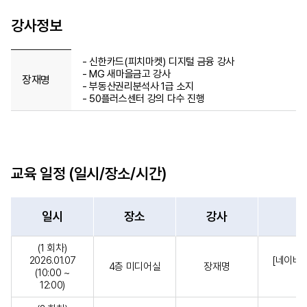
강사정보
- 신한카드(피치마켓) 디지털 금융 강사
- MG 새마을금고 강사
장재명
- 부동산권리분석사 1급 소지
- 50플러스센터 강의 다수 진행
교육 일정 (일시/장소/시간)
일시
장소
강사
(1 회차)
2026.01.07
[네이버 
4층 미디어실
장재명
(10:00 ~
12:00)