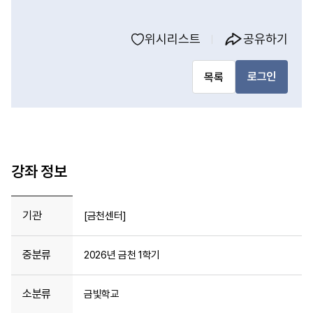
위시리스트
공유하기
로그인
목록
강좌 정보
기관
[금천센터]
중분류
2026년 금천 1학기
소분류
금빛학교