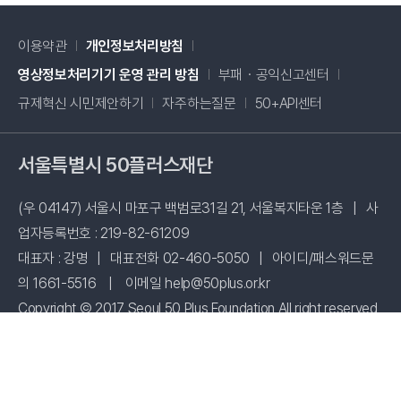
이용약관
개인정보처리방침
새창 열림
영상정보처리기기 운영 관리 방침
부패・공익신고센터
새창 열림
규제혁신 시민제안하기
자주하는질문
50+API센터
서울특별시 50플러스재단
(우 04147) 서울시 마포구 백범로31길 21, 서울복지타운 1층
|
사
업자등록번호 : 219-82-61209
대표자 : 강명
|
대표전화 02-460-5050
|
아이디/패스워드문
의 1661-5516
|
이메일 help@50plus.or.kr
Copyright © 2017 Seoul 50 Plus Foundation All right reserved
시설 사용신청
패밀리사이트