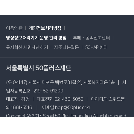
이용약관
개인정보처리방침
새창 열림
영상정보처리기기 운영 관리 방침
부패・공익신고센터
새창 열림
규제혁신 시민제안하기
자주하는질문
50+API센터
서울특별시 50플러스재단
(우 04147) 서울시 마포구 백범로31길 21, 서울복지타운 1층
|
사
업자등록번호 : 219-82-61209
대표자 : 강명
|
대표전화 02-460-5050
|
아이디/패스워드문
의 1661-5516
|
이메일 help@50plus.or.kr
Copyright © 2017 Seoul 50 Plus Foundation All right reserved
시설 사용신청
패밀리사이트