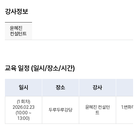
강사정보
윤혜진
컨설턴트
교육 일정 (일시/장소/시간)
일시
장소
강사
(1 회차)
2026.02.23
윤혜진 컨설턴
1.변화하
두루두루강당
(10:00 ~
트
13:00)