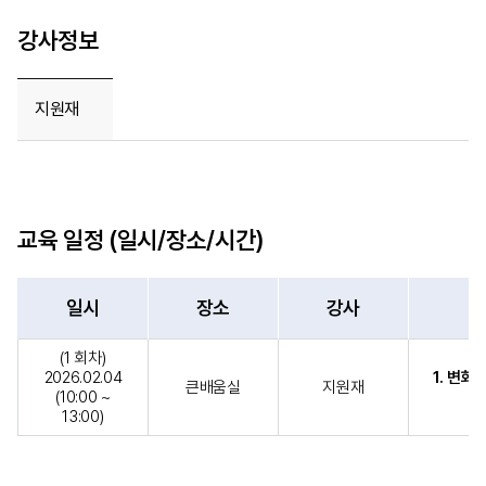
강사정보
지원재
교육 일정 (일시/장소/시간)
일시
장소
강사
(1 회차)
2026.02.04
1. 변화
큰배움실
지원재
(10:00 ~
13:00)