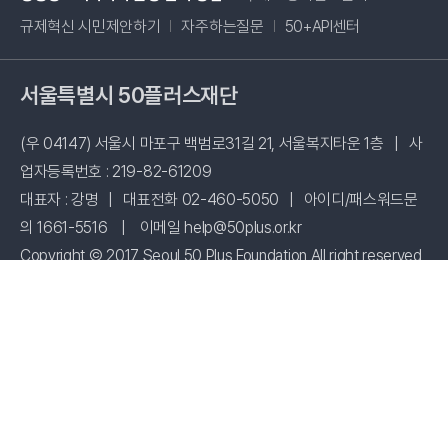
새창 열림
규제혁신 시민제안하기
자주하는질문
50+API센터
서울특별시 50플러스재단
(우 04147) 서울시 마포구 백범로31길 21, 서울복지타운 1층
|
사
업자등록번호 : 219-82-61209
대표자 : 강명
|
대표전화 02-460-5050
|
아이디/패스워드문
의 1661-5516
|
이메일 help@50plus.or.kr
Copyright © 2017 Seoul 50 Plus Foundation All right reserved
시설 사용신청
패밀리사이트