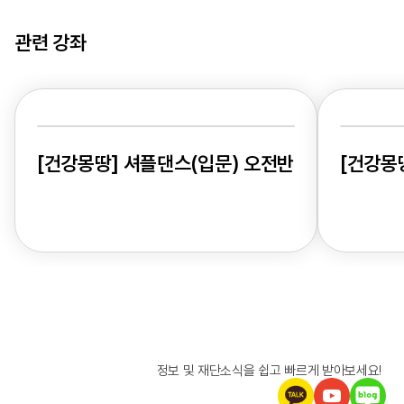
관련 강좌
[건강몽땅] 셔플댄스(입문) 오전반
[건강몽
정보 및 재단소식을 쉽고 빠르게 받아보세요!