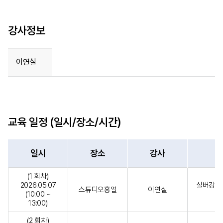
강사정보
이연실
교육 일정 (일시/장소/시간)
일시
장소
강사
(1 회차)
2026.05.07
실버강사 
스튜디오흥얼
이연실
(10:00 ~
13:00)
(2 회차)