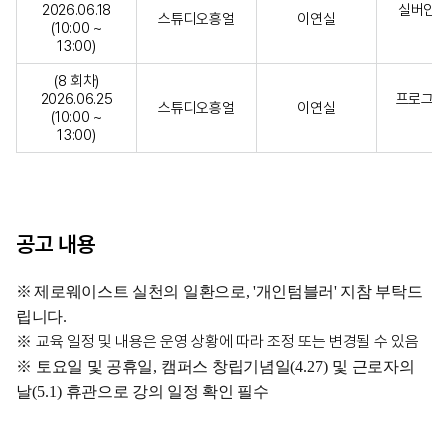
2026.06.18
실버인지 
스튜디오흥얼
이연실
(10:00 ~
13:00)
(8 회차)
2026.06.25
프로그램 
스튜디오흥얼
이연실
(10:00 ~
13:00)
공고 내용
※
제로웨이스트 실천의 일환으로, '개인텀블러' 지참 부탁드
립니다.
교육 일정 및 내용은 운영 상황에 따라 조정 또는 변경될 수 있음
※
※
토요일 및 공휴일
,
캠퍼스 창립기념일
(4.27)
및 근로자의
날
(5.1)
휴관으로 강의 일정 확인 필수