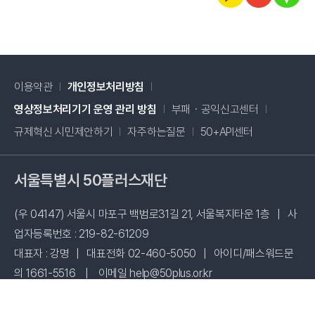
이용약관
개인정보처리방침
새창 열림
영상정보처리기기 운영 관리 방침
부패・공익신고센터
새창 열림
규제혁신 시민제안하기
자주하는질문
50+API센터
서울특별시 50플러스재단
(우 04147) 서울시 마포구 백범로31길 21, 서울복지타운 1층
|
사
업자등록번호 : 219-82-61209
대표자 : 강명
|
대표전화 02-460-5050
|
아이디/패스워드문
의 1661-5516
|
이메일 help@50plus.or.kr
Copyright © 2017 Seoul 50 Plus Foundation All right reserved