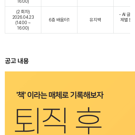
16:00)
(2 회차)
- AI 
2026.04.23
6층 배움터1
유지백
제별 본문
(14:00 ~
16:00)
공고 내용