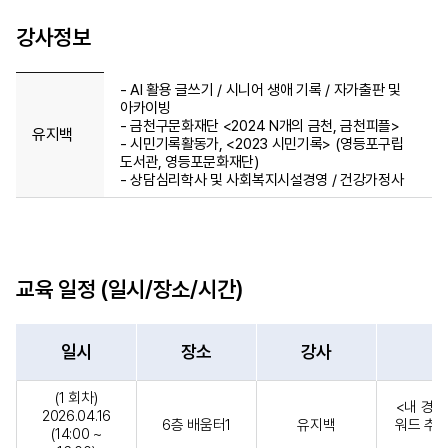
강사정보
- AI 활용 글쓰기 / 시니어 생애 기록 / 자가출판 및
아카이빙
- 금천구문화재단 <2024 N개의 금천, 금천피플>
유지백
- 시민기록활동가, <2023 시민기록> (영등포구립
도서관, 영등포문화재단)
- 상담심리학사 및 사회복지시설경영 / 건강가정사
교육 일정 (일시/장소/시간)
일시
장소
강사
(1 회차)
<내 경력
2026.04.16
6층 배움터1
유지백
워드 추출
(14:00 ~