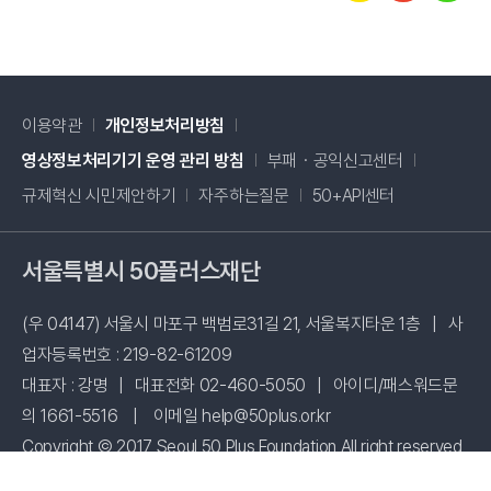
이용약관
개인정보처리방침
새창 열림
영상정보처리기기 운영 관리 방침
부패・공익신고센터
새창 열림
규제혁신 시민제안하기
자주하는질문
50+API센터
서울특별시 50플러스재단
(우 04147) 서울시 마포구 백범로31길 21, 서울복지타운 1층
|
사
업자등록번호 : 219-82-61209
대표자 : 강명
|
대표전화 02-460-5050
|
아이디/패스워드문
의 1661-5516
|
이메일 help@50plus.or.kr
Copyright © 2017 Seoul 50 Plus Foundation All right reserved