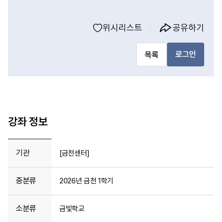
위시리스트
공유하기
로그인
목록
강좌 정보
기관
[금천센터]
중분류
2026년 금천 1학기
소분류
금빛학교