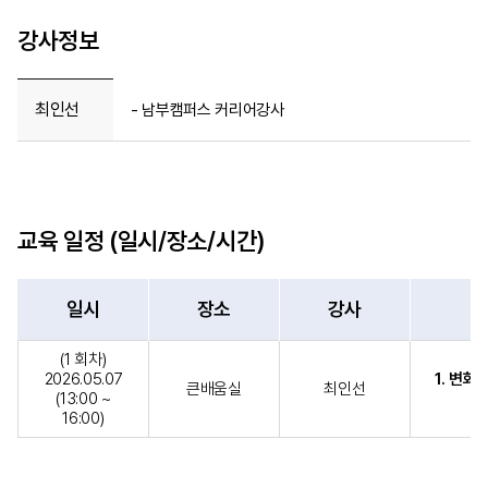
강사정보
최인선
- 남부캠퍼스 커리어강사
교육 일정 (일시/장소/시간)
일시
장소
강사
(1 회차)
2026.05.07
1. 변화
큰배움실
최인선
(13:00 ~
16:00)