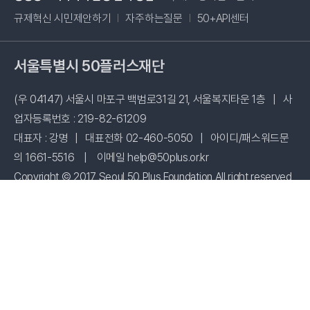
새창 열림
규제혁신 시민제안하기
자주하는질문
50+API센터
서울특별시 50플러스재단
(우 04147) 서울시 마포구 백범로31길 21, 서울복지타운 1층
|
사
업자등록번호 : 219-82-61209
대표자 : 강명
|
대표전화 02-460-5050
|
아이디/패스워드문
의 1661-5516
|
이메일 help@50plus.or.kr
Copyright © 2017 Seoul 50 Plus Foundation All right reserved
시설 사용신청
패밀리사이트