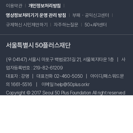
이용약관
개인정보처리방침
새창 열림
영상정보처리기기 운영 관리 방침
부패・공익신고센터
새창 열림
규제혁신 시민제안하기
자주하는질문
50+API센터
서울특별시 50플러스재단
(우 04147) 서울시 마포구 백범로31길 21, 서울복지타운 1층
|
사
업자등록번호 : 219-82-61209
대표자 : 강명
|
대표전화 02-460-5050
|
아이디/패스워드문
의 1661-5516
|
이메일 help@50plus.or.kr
Copyright © 2017 Seoul 50 Plus Foundation All right reserved
시설 사용신청
패밀리사이트