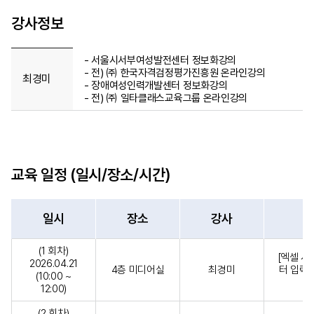
강사정보
- 서울시서부여성발전센터 정보화강의
- 전) ㈜ 한국자격검정평가진흥원 온라인강의
최경미
- 장애여성인력개발센터 정보화강의
- 전) ㈜ 일타클래스교육그룹 온라인강의
교육 일정 (일시/장소/시간)
일시
장소
강사
(1 회차)
[엑셀 시
2026.04.21
4층 미디어실
최경미
터 입력해
(10:00 ~
12:00)
(2 회차)