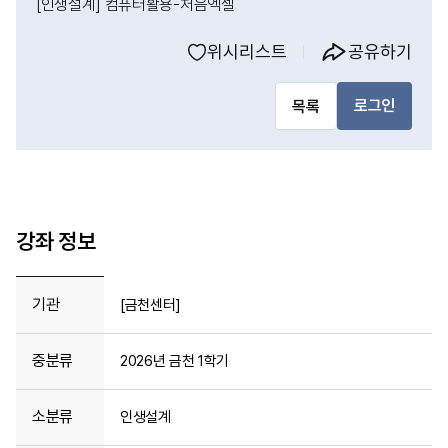
[인생설계] 컴퓨터활용-처음엑셀
위시리스트
공유하기
로그인
목록
강좌 정보
기관
[금천센터]
중분류
2026년 금천 1학기
소분류
인생설계