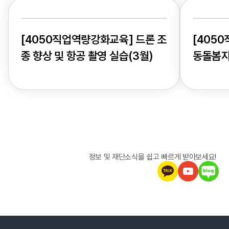
[4050직업역량강화교육] 드론 조
[405
종 향상 및 항공 촬영 실습(3월)
동돌봄
정보 및 재단소식을 쉽고 빠르게 받아보세요!