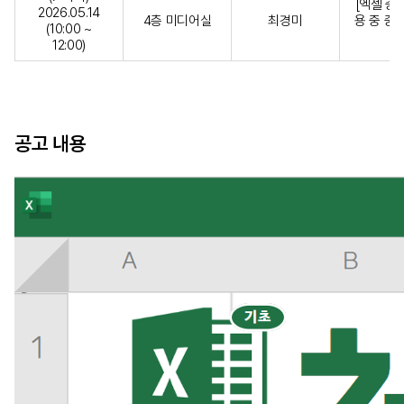
[엑셀 중
2026.05.14
4층 미디어실
최경미
용 중 중
(10:00 ~
12:00)
공고 내용