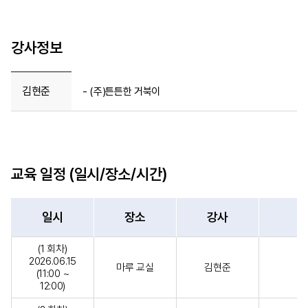
강사정보
김현준
- (주)튼튼한 거북이
교육 일정 (일시/장소/시간)
일시
장소
강사
(1 회차)
2026.06.15
마루 교실
김현준
(11:00 ~
12:00)