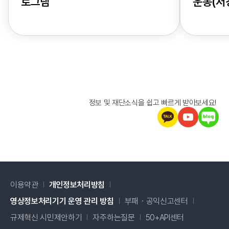
로그램
운동(저
정보 및 재단소식을 쉽고 빠르게 받아보세요!
이용약관
개인정보처리방침
새창 열림
영상정보처리기기 운영 관리 방침
부패・공익신고센터
새창 열림
규제혁신 시민제안하기
자주하는질문
50+API센터