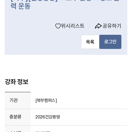
력 운동
위시리스트
공유하기
로그인
목록
강좌 정보
기관
[북부캠퍼스]
중분류
2026건강몽땅