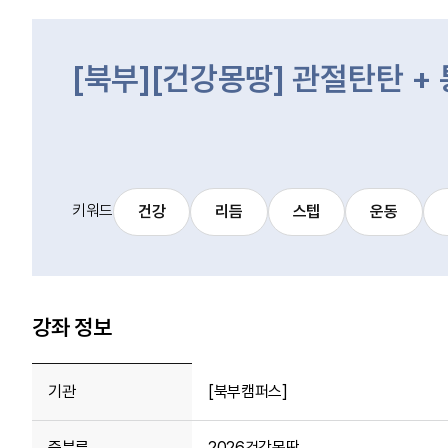
[북부][건강몽땅] 관절탄탄 +
키워드
건강
리듬
스텝
운동
강좌 정보
기관
[북부캠퍼스]
중분류
2026건강몽땅