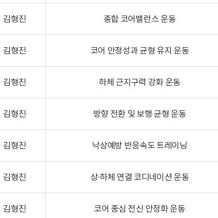
김형진
종합 코어밸런스 운동
김형진
코어 안정성과 균형 유지 운동
김형진
하체 근지구력 강화 운동
김형진
방향 전환 및 보행 균형 운동
김형진
낙상예방 반응속도 트레이닝
김형진
상·하체 연결 코디네이션 운동
김형진
코어 중심 전신 안정화 운동