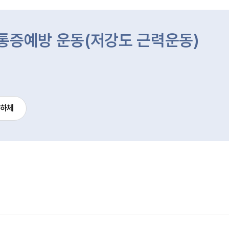
 통증예방 운동(저강도 근력운동)
하체