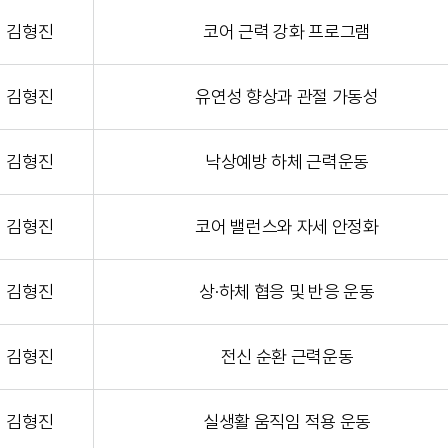
김형진
코어 근력 강화 프로그램
김형진
유연성 향상과 관절 가동성
김형진
낙상예방 하체 근력운동
김형진
코어 밸런스와 자세 안정화
김형진
상·하체 협응 및 반응 운동
김형진
전신 순환 근력운동
김형진
실생활 움직임 적용 운동