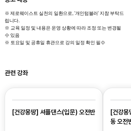
※
제로웨이스트 실천의 일환으로, '개인텀블러' 지참 부탁드
립니다.
※
교육 일정 및 내용은 운영 상황에 따라 조정 또는 변경될
수 있음
※
토요일 및 공휴일
휴관으로 강의 일정 확인 필수
관련 강좌
[건강몽땅] 셔플댄스(입문) 오전반
[건강몽
동 오전