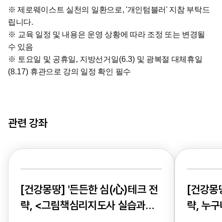
※
제로웨이스트 실천의 일환으로, '개인텀블러' 지참 부탁드
립니다.
※
교육 일정 및 내용은 운영 상황에 따라 조정 또는 변경될
수 있음
※
토요일 및 공휴일
,
지방선거일
(6.3)
및 광복절 대체휴일
(8.17)
휴관으로 강의 일정 확인 필수
관련 강좌
[건강몽땅] '든든한 심(心)테크 전
[건강몽
략, <그림책심리지도사 실습과정
략, 누구
>'
(초급)>