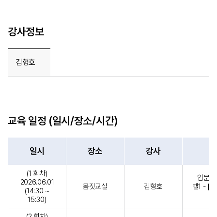
강사정보
김형호
교육 일정 (일시/장소/시간)
일시
장소
강사
(1 회차)
- 입문+
2026.06.01
몸짓교실
김형호
벨1 - [스
(14:30 ~
15:30)
(2 회차)