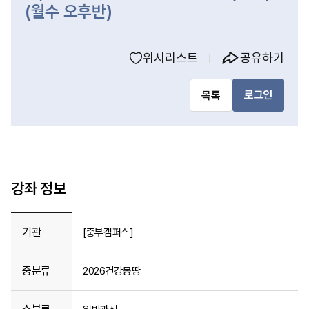
(월수 오후반)
위시리스트
공유하기
로그인
목록
강좌 정보
기관
[중부캠퍼스]
중분류
2026건강몽땅