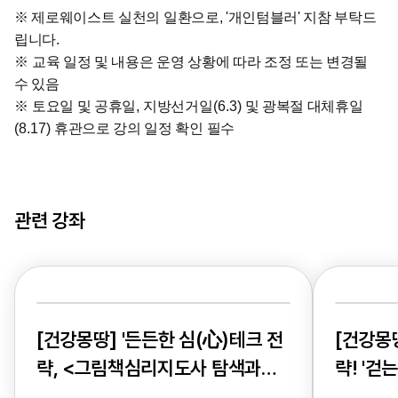
※
제로웨이스트 실천의 일환으로, '개인텀블러' 지참 부탁드
립니다.
※
교육 일정 및 내용은 운영 상황에 따라 조정 또는 변경될
수 있음
※
토요일 및 공휴일
,
지방선거일
(6.3)
및 광복절 대체휴일
(8.17)
휴관으로 강의 일정 확인 필수
관련 강좌
[건강몽땅] '든든한 심(心)테크 전
[건강몽
략, <그림책심리지도사 탐색과정
략! '걷
>'
른자세워킹