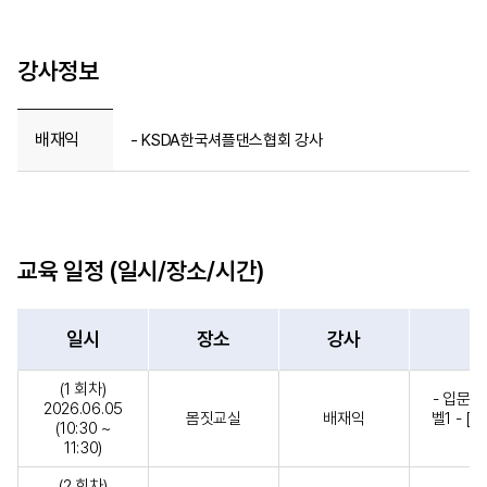
강사정보
배재익
- KSDA한국셔플댄스협회 강사
교육 일정 (일시/장소/시간)
일시
장소
강사
(1 회차)
- 입문+
2026.06.05
몸짓교실
배재익
벨1 - [스
(10:30 ~
11:30)
(2 회차)