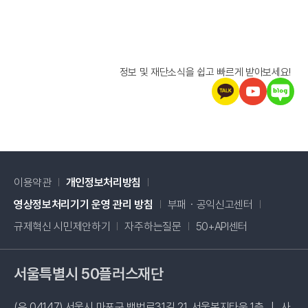
정보 및 재단소식을 쉽고 빠르게 받아보세요!
이용약관
개인정보처리방침
새창 열림
영상정보처리기기 운영 관리 방침
부패・공익신고센터
새창 열림
규제혁신 시민제안하기
자주하는질문
50+API센터
서울특별시 50플러스재단
(우 04147) 서울시 마포구 백범로31길 21, 서울복지타운 1층
|
사