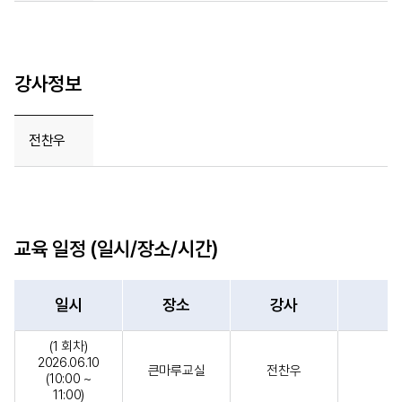
강사정보
전찬우
교육 일정 (일시/장소/시간)
일시
장소
강사
(1 회차)
2026.06.10
큰마루교실
전찬우
(10:00 ~
11:00)