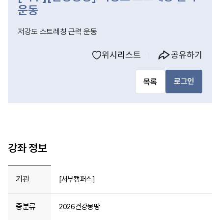
운동
저강도 스트레칭 근력 운동
위시리스트
공유하기
로그인
목록
강좌 정보
기관
[서부캠퍼스]
중분류
2026건강몽땅