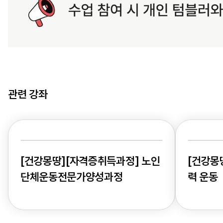
관련 강좌
[건강몽땅][자격증취득과정] 노인
[건강몽
단체운동전문가양성과정
력 운동