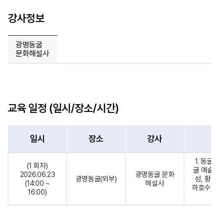
강사정보
광명동굴
문화해설사
교육 일정 (일시/장소/시간)
일시
장소
강사
1. 동굴
(1 회차)
굴 예술의
2026.06.23
광명동굴 문화
광명동굴(외부)
성, 황금
(14:00 ~
해설사
하호수, 
16:00)