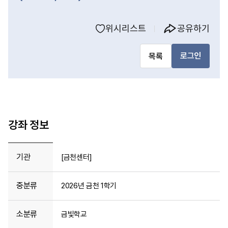
위시리스트
공유하기
로그인
목록
강좌 정보
기관
[금천센터]
중분류
2026년 금천 1학기
소분류
금빛학교