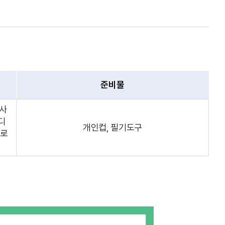
준비물
 사
디
개인컵, 필기도구
새로