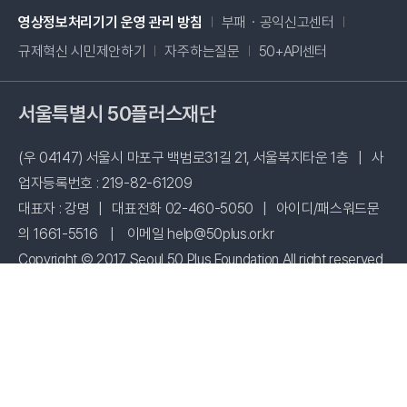
새창 열림
영상정보처리기기 운영 관리 방침
부패・공익신고센터
새창 열림
규제혁신 시민제안하기
자주하는질문
50+API센터
서울특별시 50플러스재단
(우 04147) 서울시 마포구 백범로31길 21, 서울복지타운 1층
|
사
업자등록번호 : 219-82-61209
대표자 : 강명
|
대표전화 02-460-5050
|
아이디/패스워드문
의 1661-5516
|
이메일 help@50plus.or.kr
Copyright © 2017 Seoul 50 Plus Foundation All right reserved
시설 사용신청
패밀리사이트