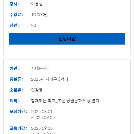
강사 :
이용심
수강료 :
10,000원
정원 :
20
신청마감
기관 :
서대문센터
중분류 :
2025년 서대문 3학기
소분류 :
일활동
제목 :
함께하는 학교_조선 궁궐문화 빗장 열기
모집기간 :
2025.08.01
~2025.09.05
교육기간 :
2025.09.08
~2025.09.22