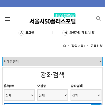
Toggl
Toggle
navig
navigation
로그인
회원가입[개인/기업]
직업교육+
교육신청
강좌검색
유/무료
모집중
강좌검색