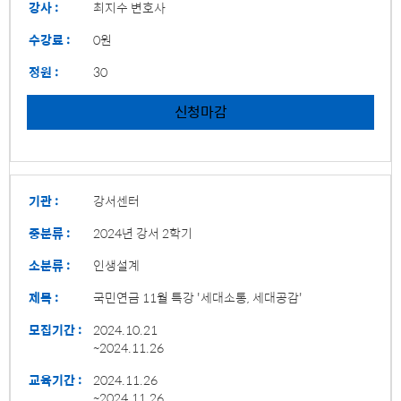
강사 :
최지수 변호사
수강료 :
0원
정원 :
30
신청마감
기관 :
강서센터
중분류 :
2024년 강서 2학기
소분류 :
인생설계
제목 :
국민연금 11월 특강 '세대소통, 세대공감'
모집기간 :
2024.10.21
~2024.11.26
교육기간 :
2024.11.26
~2024.11.26