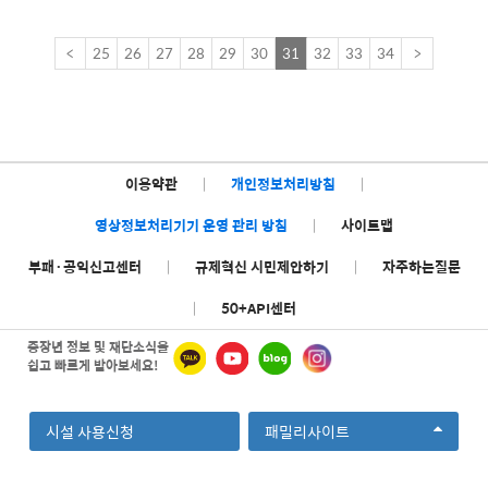
<
25
26
27
28
29
30
31
32
33
34
>
이용약관
|
개인정보처리방침
|
영상정보처리기기 운영 관리 방침
|
사이트맵
부패·공익신고센터
|
규제혁신 시민제안하기
|
자주하는질문
|
50+API센터
중장년 정보 및 재단소식을
쉽고 빠르게 받아보세요!
선
시설 사용신청
패밀리사이트
택