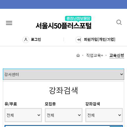
Toggl
Toggle
navig
navigation
로그인
회원가입[개인/기업]
직업교육+
교육신청
강좌검색
유/무료
모집중
강좌검색