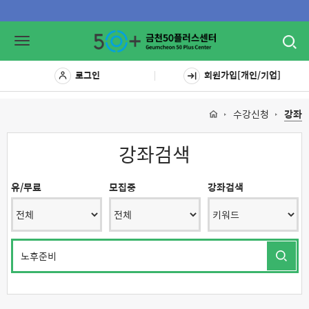
Toggl
Toggle
navig
navigation
로그인
회원가입[개인/기업]
수강신청
강좌
강좌검색
유/무료
모집중
강좌검색