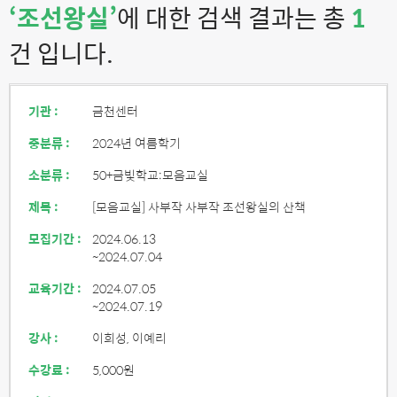
‘조선왕실’
에 대한 검색 결과는 총
1
건 입니다.
기관 :
금천센터
중분류 :
2024년 여름학기
소분류 :
50+금빛학교:모음교실
제목 :
[모음교실] 사부작 사부작 조선왕실의 산책
모집기간 :
2024.06.13
~2024.07.04
교육기간 :
2024.07.05
~2024.07.19
강사 :
이희성, 이예리
수강료 :
5,000원