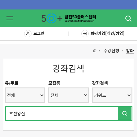
Toggl
Toggle
navig
navigation
로그인
회원가입[개인/기업]
수강신청
강좌
강좌검색
유/무료
모집중
강좌검색