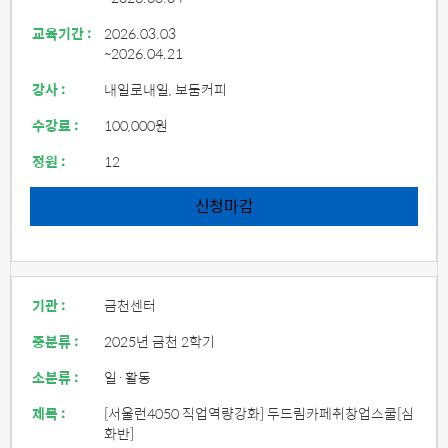
교육기간 :
2026.03.03
~2026.04.21
강사 :
내일로내일, 보둠커피
수강료 :
100,000원
정원 :
12
신청마감
기관 :
금천센터
중분류 :
2025년 금천 2학기
소분류 :
일·활동
제목 :
[서울런4050 직업역량강화] 두드림카페취창업스쿨[심
화반]