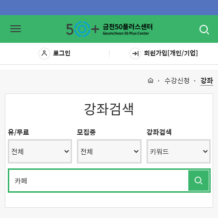
Toggl
Toggle
navig
navigation
로그인
회원가입[개인/기업]
수강신청
강좌
강좌검색
유/무료
모집중
강좌검색