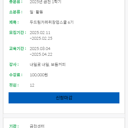
중분류 :
2025년 금천 1학기
소분류 :
일·활동
제목 :
두드림카페취창업스쿨 6기
모집기간 :
2025.02.11
~2025.02.25
교육기간 :
2025.03.04
~2025.04.22
강사 :
내일로 내일, 보듬커피
수강료 :
100,000원
정원 :
12
신청마감
기관 :
금천센터