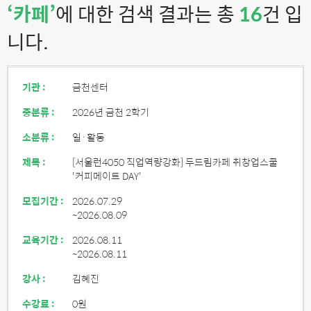
‘카페’
에 대한 검색 결과는 총
16
건 입
니다.
기관 :
금천센터
중분류 :
2026년 금천 2학기
소분류 :
일·활동
제목 :
[서울런4050 직업역량강화] 두드림카페 취창업스쿨
'커피메이트 DAY'
모집기간 :
2026.07.29
~2026.08.09
교육기간 :
2026.08.11
~2026.08.11
강사 :
김혜진
수강료 :
0원