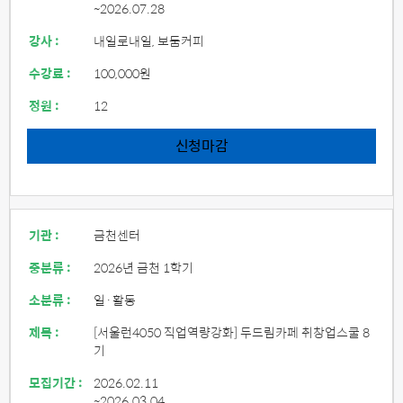
~2026.07.28
강사 :
내일로내일, 보둠커피
수강료 :
100,000원
정원 :
12
신청마감
기관 :
금천센터
중분류 :
2026년 금천 1학기
소분류 :
일·활동
제목 :
[서울런4050 직업역량강화] 두드림카페 취창업스쿨 8
기
모집기간 :
2026.02.11
~2026.03.04