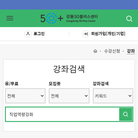
Toggl
Toggle
navig
navigation
로그인
회원가입[개인/기업]
수강신청
강좌
강좌검색
유/무료
모집중
강좌검색