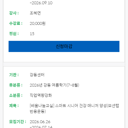
~2026.09.10
강사 :
조혜연
수강료 :
20,000원
정원 :
15
신청마감
기관 :
강동센터
중분류 :
2026년 강동 여름학기(7~8월)
소분류 :
직업역량강화
제목 :
[배움나눔교실] 스마트 시니어 건강 매니저 양성(모션탭
반응운동)
모집기간 :
2026.06.26
~2026.07.14