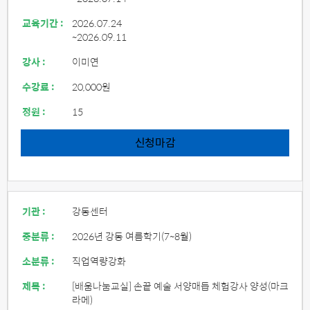
교육기간 :
2026.07.24
~2026.09.11
강사 :
이미연
수강료 :
20,000원
정원 :
15
신청마감
기관 :
강동센터
중분류 :
2026년 강동 여름학기(7~8월)
소분류 :
직업역량강화
제목 :
[배움나눔교실] 손끝 예술 서양매듭 체험강사 양성(마크
라메)