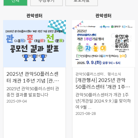
전체
수강후기
보도자료
관악센터
관악센터
2025년 관악50플러스센
관악50플러스센터 ,
행사소식
[개관행사] 2025년 관악
터 개관 1주년 기념 [관.종.
50플러스센터 '개관 1주년
전] 공모전 결과 발표
2025년 관악50플러스센터 관
기념' [관자놀이!] 행사 개최
종전 결과를 발표합니다
관악50플러스센터가 개관 1주
년(개관일 2024.9.9.)을 맞이하
2025-09-04
여 9월 ...
2025-08-28