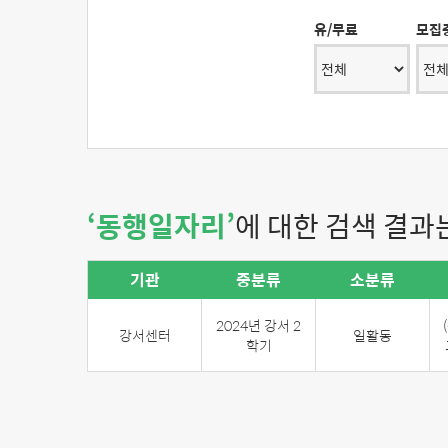
유/무료
모집
‘동행일자리’
에 대한 검색 결과
기관
중분류
소분류
2024년 강서 2
강서센터
일활동
학기