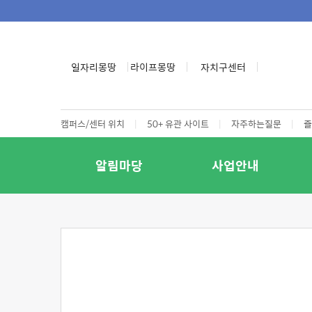
일자리몽땅
라이프몽땅
자치구센터
캠퍼스/센터 위치
|
50+ 유관 사이트
|
자주하는질문
|
즐
알림마당
사업안내