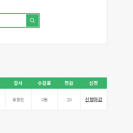
강사
수강료
정원
신청
신청마감
유정민
0원
20