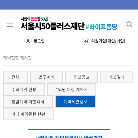
Toggl
Toggle
navig
navigation
로그인
회원가입[개인/기업]
계약현황 게시판
전체
발주계획
입찰공고
개찰결과
수의계약 현황
1억원 이상 계약서
청렴계약 이행각서
계약체결정보
기타 계약관련 현황
나라장터 계약체결정보 바로가기