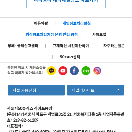
이용약관
|
개인정보처리방침
|
영상정보처리기기 운영 관리 방침
|
사이트맵
부패·공익신고센터
|
규제혁신 시민제안하기
|
자주하는질문
|
50+API센터
중장년 정보 및 재단소식을
쉽고 빠르게 받아보세요!
선
시설 사용신청
패밀리사이트
택
서울시50플러스 라이프몽땅
(우04147)서울시 마포구 백범로31길 21, 서울복지타운 1층 사업자등록번
호 : 219-82-61209
대표전화 :
［대표］☎02-460-5050/［아이디/패스워드문의］☎1661-5516