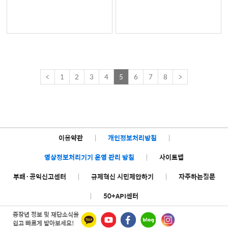
<
1
2
3
4
5
6
7
8
>
이용약관
|
개인정보처리방침
|
영상정보처리기기 운영 관리 방침
|
사이트맵
부패·공익신고센터
|
규제혁신 시민제안하기
|
자주하는질문
|
50+API센터
중장년 정보 및 재단소식을
쉽고 빠르게 받아보세요!