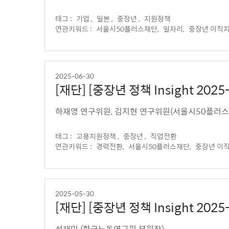
태그 :
기업 ,
일본 ,
중장년 ,
지원정책
연관키워드 :
서울시50플러스재단,
일자리,
중장년 이직
2025-06-30
[재단] [중장년 정책 Insight 2
학력의 뜻밖의 역설
하재영 연구위원, 김지현 연구위원(서울시50플러
태그 :
고용지원정책 ,
중장년 ,
직업전환
연관키워드 :
경력전환,
서울시50플러스재단,
중장년 이
2025-05-30
[재단] [중장년 정책 Insight 2
도 개혁
성재민 (한국노동연구원 부원장)