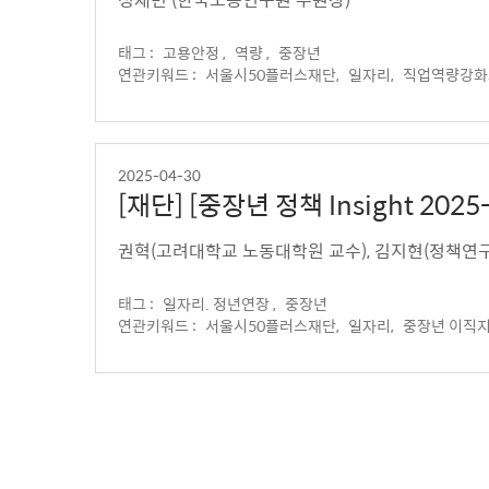
태그 :
고용안정 ,
역량 ,
중장년
연관키워드 :
서울시50플러스재단,
일자리,
직업역량강화
2025-04-30
[재단] [중장년 정책 Insight 2
의 한계와 개선 과제
권혁(고려대학교 노동대학원 교수)
태그 :
일자리. 정년연장 ,
중장년
연관키워드 :
서울시50플러스재단,
일자리,
중장년 이직