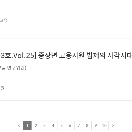
교육
025-3호.Vol.25] 중장년 고용지원 법제의 사
, 김지현(정책연구팀 연구위원)
지원
<
1
2
3
4
5
6
7
8
9
10
>