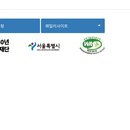
선
신청
패밀리사이트
택