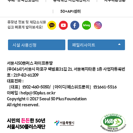
|
50+API센터
중장년 정보 및 재단소식을
쉽고 빠르게 받아보세요!
선
시설 사용신청
패밀리사이트
택
서울시50플러스 라이프몽땅
(우04147)서울시 마포구 백범로31길 21, 서울복지타운 1층 사업자등록번
호 : 219-82-61209
대표전화 :
［대표］☎02-460-5050/［아이디/패스워드문의］☎1661-5516
이메일 :
help@50plus.or.kr
Copyright © 2017
Seoul 50 Plus Foundation
All right reserved.