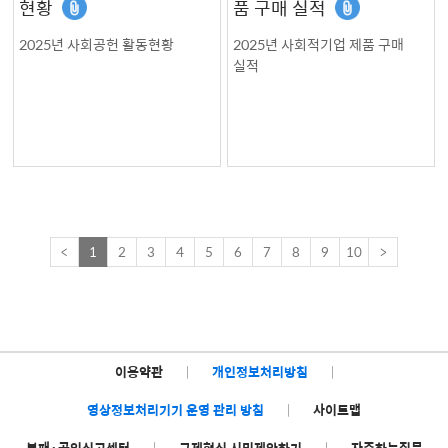
현황
품 구매 실적
2025년 사회공헌 활동현황
2025년 사회적기업 제품 구매
실적
<
1
2
3
4
5
6
7
8
9
10
>
이용약관
|
개인정보처리방침
|
영상정보처리기기 운영 관리 방침
|
사이트맵
부패·공익신고센터
|
규제혁신 시민제안하기
|
자주하는질문