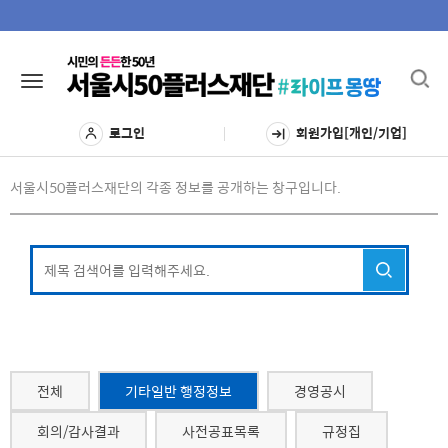
Toggl
Toggle
navig
navigation
로그인
회원가입[개인/기업]
서울시50플러스재단의 각종 정보를 공개하는 창구입니다.
전체
기타일반 행정정보
경영공시
회의/감사결과
사전공표목록
규정집