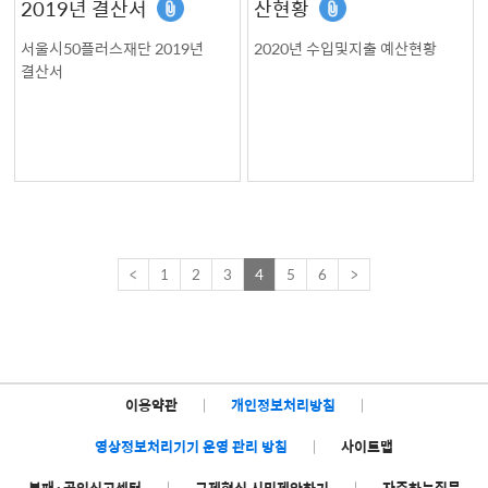
2019년 결산서
산현황
서울시50플러스재단 2019년
2020년 수입및지출 예산현황
결산서
<
1
2
3
4
5
6
>
이용약관
|
개인정보처리방침
|
영상정보처리기기 운영 관리 방침
|
사이트맵
부패·공익신고센터
|
규제혁신 시민제안하기
|
자주하는질문