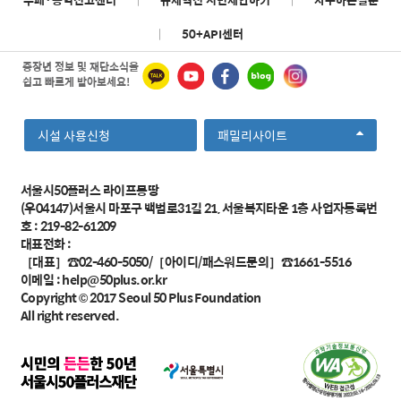
|
50+API센터
중장년 정보 및 재단소식을
쉽고 빠르게 받아보세요!
선
시설 사용신청
패밀리사이트
택
서울시50플러스 라이프몽땅
(우04147)서울시 마포구 백범로31길 21, 서울복지타운 1층 사업자등록번
호 : 219-82-61209
대표전화 :
［대표］☎02-460-5050/［아이디/패스워드문의］☎1661-5516
이메일 :
help@50plus.or.kr
Copyright © 2017
Seoul 50 Plus Foundation
All right reserved.