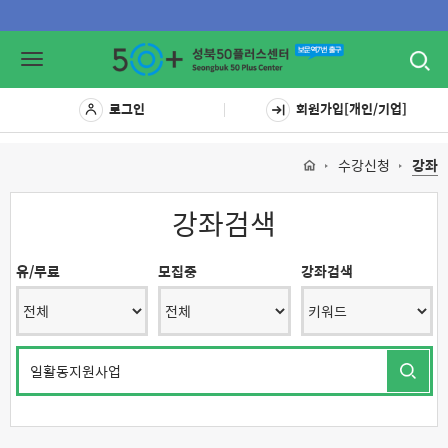
Toggl
Toggle
navig
navigation
로그인
회원가입[개인/기업]
수강신청
강좌
강좌검색
유/무료
모집중
강좌검색