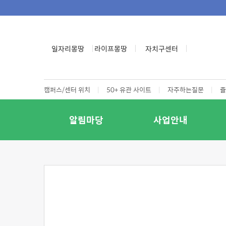
일자리몽땅
라이프몽땅
자치구센터
캠퍼스/센터 위치
|
50+ 유관 사이트
|
자주하는질문
|
즐
알림마당
사업안내