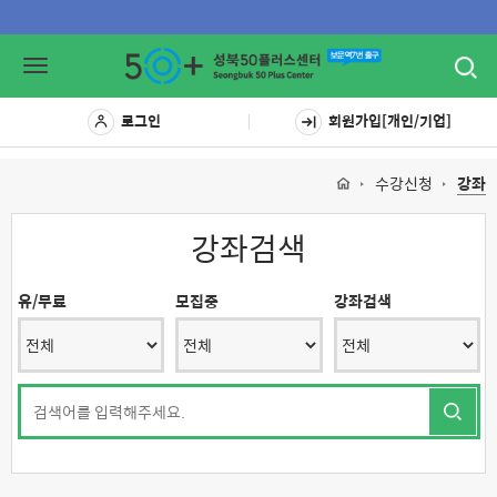
Toggl
Toggle
navig
navigation
로그인
회원가입[개인/기업]
수강신청
강좌
강좌검색
유/무료
모집중
강좌검색