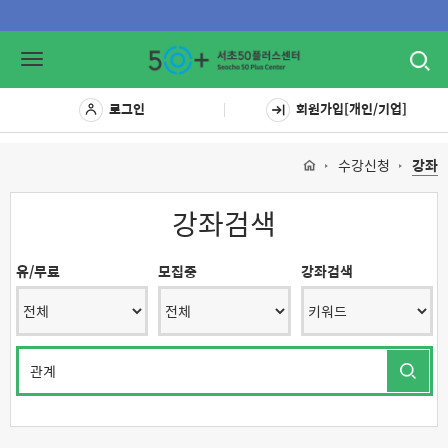
Toggl
Toggle
navig
navigation
로그인
회원가입[개인/기업]
수강신청
강좌
강좌검색
유/무료
모집중
강좌검색