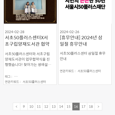
2024-02-28
2024-02-26
서초50플러스센터X서
[휴무안내] 2024년 삼
초구립양재도서관 협약
일절 휴무안내
식 진행
서초50플러스센터 삼일절 휴무
서초50플러스센터와 서초구립
안내
양재도서관이 업무협약식을 진
행했습니다! 찾아가는 생애설계
상담을 계기로 다양한 프로그램
연관키워드 :
서초50플러스센터
과 사업을 함께 교류하기로 협약
태그 :
서초구립양재도서관 #양재도서관 #찾아가는상담 #노후준비
내용을 논의했습니다. 중장년을
연관키워드 :
서초50플러스센터
위한 프로그램을 시작으로 두 센
터가 활발히 교류하는 모습! 앞
으로 지켜봐주세요 :)
<
9
10
11
12
13
14
15
16
17
18
>