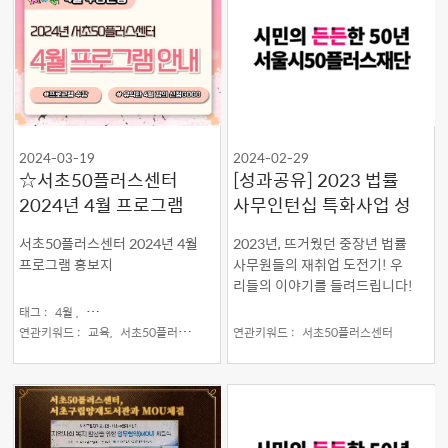
2024-03-19
2024-02-29
☆서초50플러스센터
[성과공유] 2023 법률
2024년 4월 프로그램
사무인턴십 특화사업 성
안내☆
과 공유
서초50플러스센터 2024년 4월
2023년, 뜨거웠던 중장년 법률
프로그램 홍보지
사무원들의 재취업 도전기! 우
리들의 이야기를 들려드립니다!
태그 :
4월 ,
서초50플러스센터 ,
서초센터 ,
수강신청 ,
프로그램
연관키워드 :
교육,
서초50플러스센터
연관키워드 :
서초50플러스센터