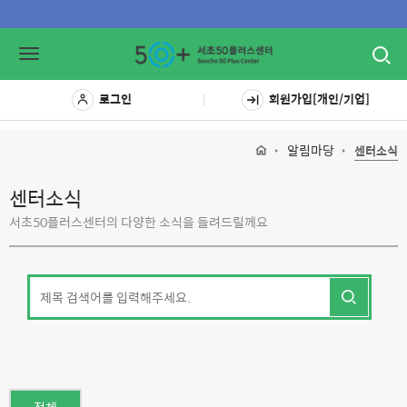
Toggl
Toggle
navig
navigation
로그인
회원가입[개인/기업]
알림마당
센터소식
센터소식
서초50플러스센터의 다양한 소식을 들려드릴께요