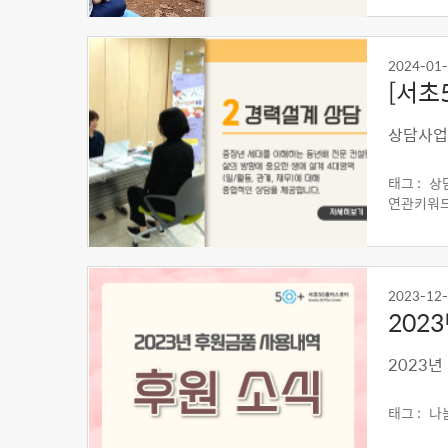
2024-01
[서초
상담사업
태그 :
상
연관키워드
2023-12
202
2023년
태그 :
나눔