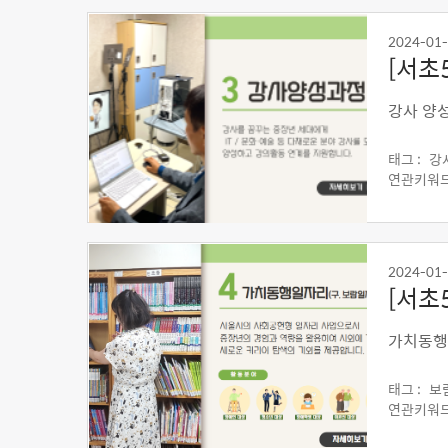
2024-01
[서초
강사 양
태그 :
강
연관키워드
2024-01
[서초
가치동행
태그 :
보
연관키워드