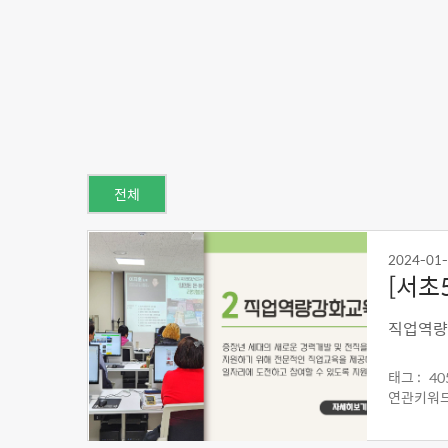
전체
2024-01
[서초
직업역량
태그 :
4
연관키워드