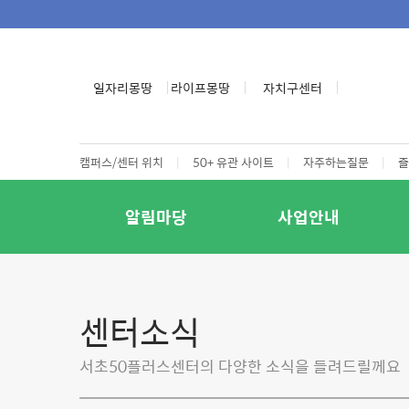
일자리몽땅
라이프몽땅
자치구센터
캠퍼스/센터 위치
|
50+ 유관 사이트
|
자주하는질문
|
즐
알림마당
사업안내
센터소식
서초50플러스센터의 다양한 소식을 들려드릴께요