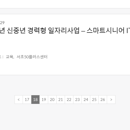
-29
3년 신중년 경력형 일자리사업 – 스마트시니어 
 :
교육,
서초50플러스센터
<
17
18
19
20
21
22
23
24
25
26
>