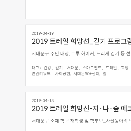
2019-04-19
2019 트레일 희망선_걷기 프로그
서대문구 주민 대상, 트루 하이커, 느리게 걷기 등 
태그 :
건강 ,
걷기 ,
서대문 ,
스마트밴드 ,
트래일 ,
희망
연관키워드 :
사회공헌,
서대문50+센터,
일
2019-04-18
2019 트레일 희망선-지·나·숲 
서대문구 소재 학교 재학생 및 학부모_자율동아리 