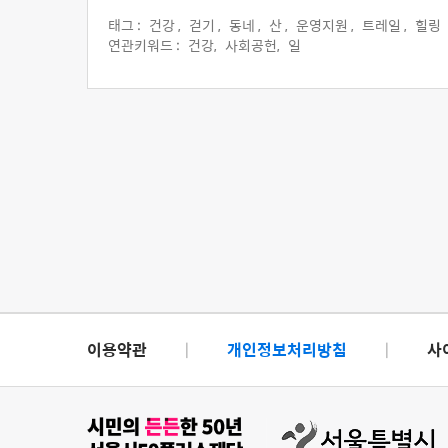
태그 :
건강 ,
걷기 ,
동네 ,
산 ,
운영지원 ,
트레일 ,
힐링
연관키워드 :
건강,
사회공헌,
일
이용약관
|
개인정보처리방침
|
사