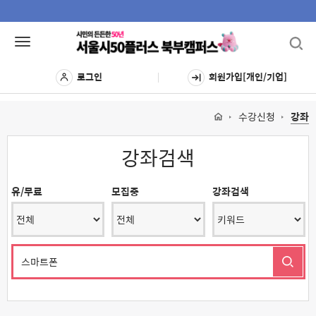
Toggl
Toggle
navig
navigation
로그인
회원가입[개인/기업]
수강신청
강좌
강좌검색
유/무료
모집중
강좌검색