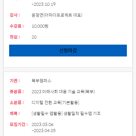
~2023.10.19
강사 :
윤정연(더하다프로젝트 대표)
수강료 :
10,000원
정원 :
20
신청마감
기관 :
북부캠퍼스
중분류 :
2023 미래사회 대응 기술 교육(북부)
소분류 :
디지털 전환 교육[기본활용]
제목 :
[생활필수 앱활용] 생활밀착 필수앱 기초
모집기간 :
2023.03.06
~2023.04.05