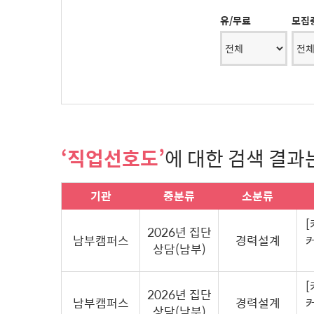
유/무료
모집
‘직업선호도’
에 대한 검색 결과
기관
중분류
소분류
2026년 집단
남부캠퍼스
경력설계
상담(남부)
2026년 집단
남부캠퍼스
경력설계
상담(남부)