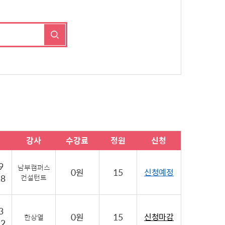
강사
수강료
정원
신청
9
남부캠퍼스
0원
15
신청예정
28
컨설턴트
3
0원
15
신청마감
한상열
12