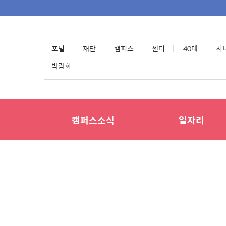
포털
재단
캠퍼스
센터
40대
시
박람회
캠퍼스소식
일자리