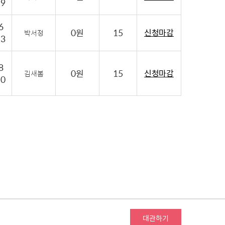
19
6
0원
15
신청마감
박서정
13
8
0원
15
신청마감
김새봄
10
대관하기