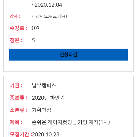
~2020.12.04
강사 :
김상민(코워크 대표)
수강료 :
0원
정원 :
5
신청마감
기관 :
남부캠퍼스
중분류 :
2020년 하반기
소분류 :
기획과정
제목 :
손쉬운 레이저컷팅 _ 키링 제작(1차)
모집기간 :
2020.10.23