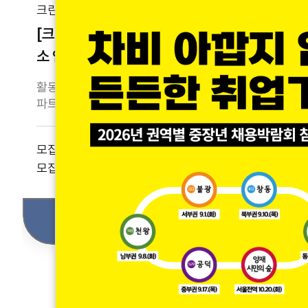
크린리더
서초택시
[크린리더 소속] 아파트 시설 청
서초택시 
소 인력 구합니다. (일 3시간/ 주
사님 모집
3회)
활동비 : 시급 15,000 원
정규직
경
파트타임
경력무관
모집인원 :
2
모집인원 :
1명
모집기간 :
2
모집기간 :
2026-08-07-2026-08-31
신청 · 접수하기
(D-23)
신청