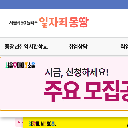
중장년취업사관학교
취업상담
직
나에게 딱! 맞는 맞춤형 일자리 정보
로그인
지금
해보세요
민간채용공고
민간채용공