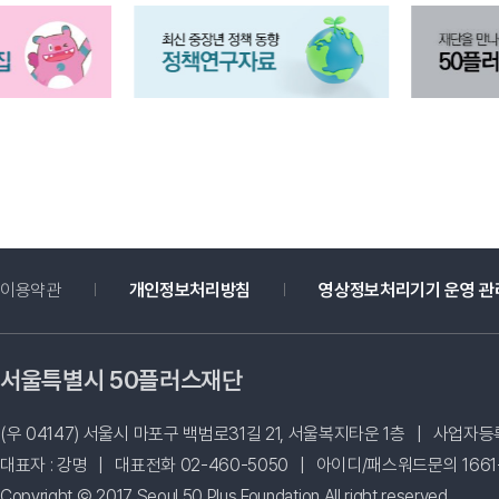
이용약관
개인정보처리방침
영상정보처리기기 운영 관
서울특별시 50플러스재단
(우 04147) 서울시 마포구 백범로31길 21, 서울복지타운 1층
|
사업자등록번
대표자 : 강명
|
대표전화 02-460-5050
|
아이디/패스워드문의 1661-
Copyright © 2017 Seoul 50 Plus Foundation All right reserved