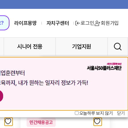
라이프몽땅
자치구센터
로그인
회원가입
시니어 전용
기업지원
오늘하루 보지 않기
닫기
오늘하루 보지 않기
닫기
민간채용공고