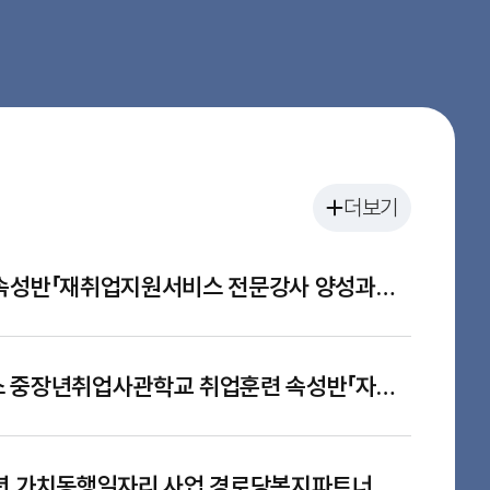
더보기
2026년 취업훈련 속성반「재취업지원서비스 전문강사 양성과정)」 최종 합격자 공고
2026년 동부캠퍼스 중장년취업사관학교 취업훈련 속성반「자전거 정비 실무자 양성과정」2기 최종 합격자 공고
2026년 서울 중장년 가치동행일자리 사업 경로당복지파트너 추가모집 최종 합격자 직무교육 참석 안내