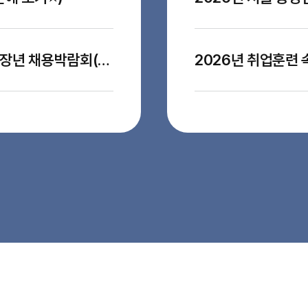
[✅채용공고] "700명 채용" 서울 서부권역 중장년 채용박람회(온/오프라인)