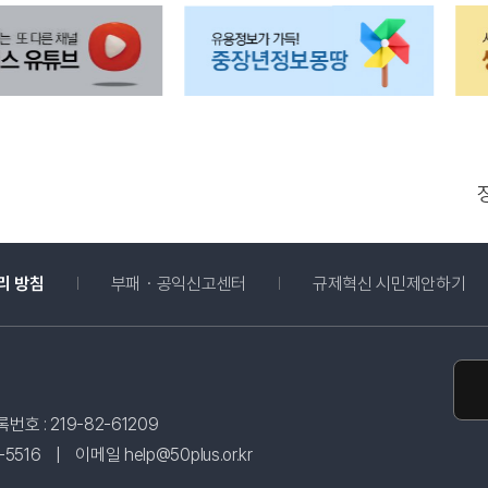
새창 열림
새
리 방침
부패・공익신고센터
규제혁신 시민제안하기
호 : 219-82-61209
5516
|
이메일 help@50plus.or.kr