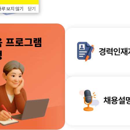
루 보지 않기
닫기