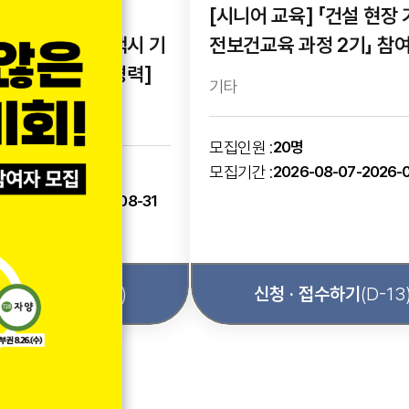
[시니어 교육] 「건설 현장
[카카오T 블루 택시 기
전보건교육 과정 2기」 참
 - 정규직 신입/경력]
집 공고
기타
력무관
모집인원 :
20명
모집기간 :
2026-08-07-2026-
0명
026-08-04-2026-08-31
 · 접수하기
(D-23)
신청 · 접수하기
(D-13