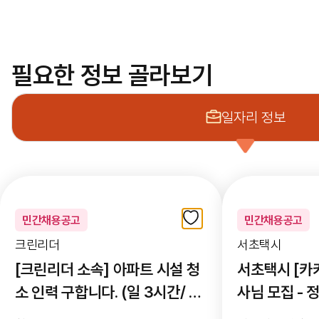
필요한 정보 골라보기
일자리 정보
일자리 정보
민간채용공고
민간채용공고
크린리더
서초택시
[크린리더 소속] 아파트 시설 청
서초택시 [카
소 인력 구합니다. (일 3시간/ 주
사님 모집 - 
3회)