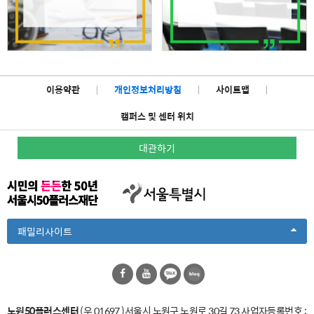
이용약관
|
개인정보처리방침
|
사이트맵
|
캠퍼스 및 센터 위치
대관하기
Toggle
패밀리사이트
Dropdown
노원50플러스센터
(우 01697 )서울시 노원구 노원로 30길 73
사업자등록번호 :