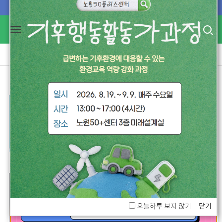
Toggl
Toggle
navig
navigation
로그인
회원가입[개인/기업]
1
2
3
4
5
6
오늘하루 보지 않기
닫기