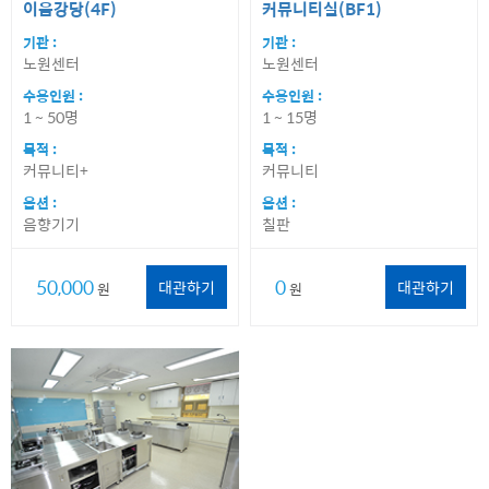
이음강당(4F)
커뮤니티실(BF1)
기관 :
기관 :
노원센터
노원센터
수용인원 :
수용인원 :
1 ~ 50명
1 ~ 15명
목적 :
목적 :
커뮤니티+
커뮤니티
옵션 :
옵션 :
음향기기
칠판
50,000
0
대관하기
대관하기
원
원