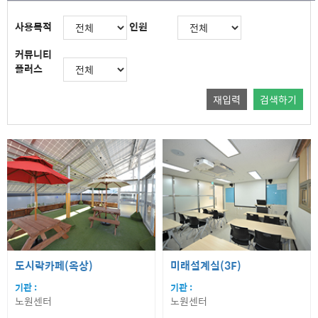
09:00
09:30
10:00
10:30
11:00
11:30
12:00
12:30
13:00
사용목적
인원
13:30
14:00
14:30
15:00
15:30
16:00
16:30
17:00
17:30
18:00
18:30
19:00
19:30
20:00
20:30
커뮤니티
플러스
재입력
검색하기
도시락카페(옥상)
미래설계실(3F)
기관 :
기관 :
노원센터
노원센터