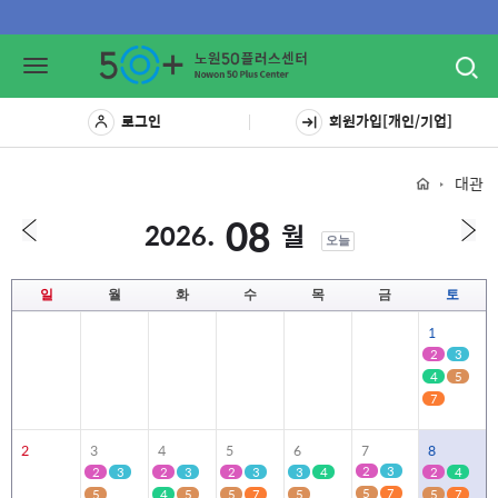
Toggl
Toggle
navig
navigation
로그인
회원가입[개인/기업]
대관
08
2026.
월
오늘
일
월
화
수
목
금
토
1
2
3
4
5
7
2
3
4
5
6
7
8
2
3
2
3
2
3
2
3
3
4
2
4
5
7
5
4
5
5
7
5
5
7