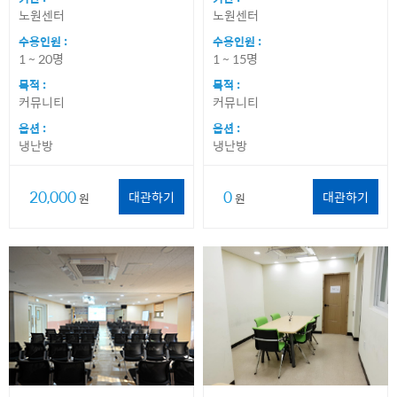
노원센터
노원센터
수용인원 :
수용인원 :
1 ~ 20명
1 ~ 15명
목적 :
목적 :
커뮤니티
커뮤니티
옵션 :
옵션 :
냉난방
냉난방
20,000
0
대관하기
대관하기
원
원