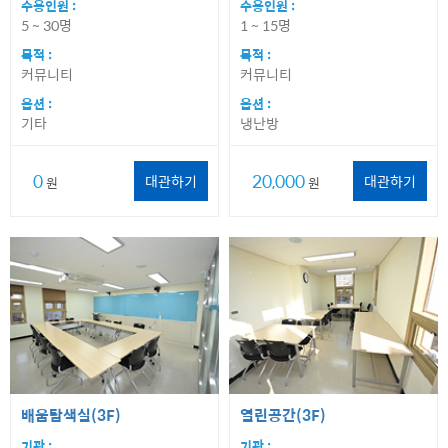
수용인원 :
수용인원 :
5 ~ 30명
1 ~ 15명
목적 :
목적 :
커뮤니티
커뮤니티
옵션 :
옵션 :
기타
냉난방
0
20,000
대관하기
대관하기
원
원
배움탐색실(3F)
열린공간(3F)
기관 :
기관 :