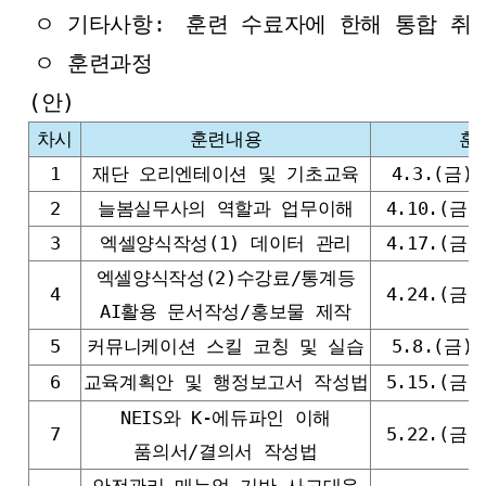
ㅇ 기타사항:
훈련 수료자에 한해 통합 취
ㅇ 훈련과정
(안)
차시
훈련내용
훈
1
재단 오리엔테이션 및 기초교육
4.3.(금) 
2
늘봄실무사의 역할과 업무이해
4.10.(금) 
3
엑셀양식작성(1) 데이터 관리
4.17.(금) 
엑셀양식작성(2)수강료/통계등
4
4.24.(금) 
AI활용 문서작성/홍보물 제작
5
커뮤니케이션 스킬 코칭 및 실습
5.8.(금) 
6
교육계획안 및 행정보고서 작성법
5.15.(금) 
NEIS와 K-에듀파인 이해
7
5.22.(금) 
품의서/결의서 작성법