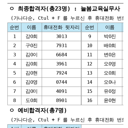
ㅇ 최종합격자(총23명) : 늘봄교육실무사 
(가나다순, Ctul + F 를 누르신 후 휴대전화 번
순번
이름
휴대전화 뒷자리
순번
이름
1
강O희
3013
9
박O진
2
구O진
7931
10
배O희
3
김O이
6684
11
변O은
4
김O희
3961
12
오O영
5
김O현
7924
13
오O희
6
김O영
0744
14
오O나
7
김O미
4091
15
유O정
8
도O희
8901
16
윤O현
ㅇ 예비합격자(총7명)
(가나다순, Ctul + F 를 누르신 후 휴대전화 번