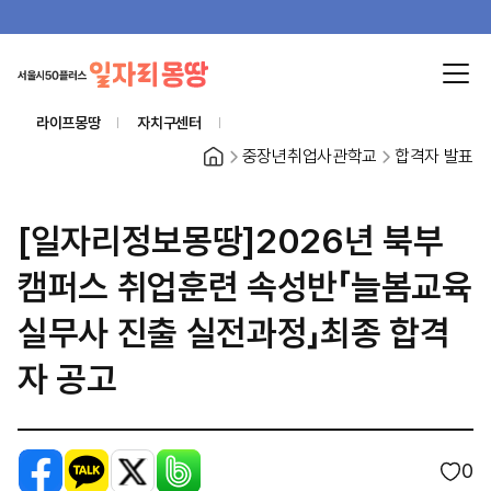
라이프몽땅
자치구센터
홈
중장년취업사관학교
합격자 발표
[일자리정보몽땅]2026년 북부
캠퍼스 취업훈련 속성반「늘봄교육
실무사 진출 실전과정」최종 합격
자 공고
페이스북
카카오톡
X
밴드
0