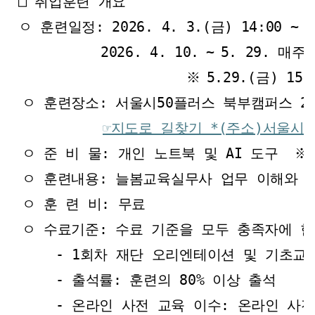
□ 취업훈련 개요
ㅇ 훈련일정: 2026. 4. 3.(금) 14:00 ~ 1
2026. 4. 10.
~
5. 29. 매주
※
5.29.(금) 15
ㅇ 훈련장소: 서울시50플러스 북부캠퍼스 2층
☞지도로 길찾기 *(주소)서울시 
ㅇ 준 비 물: 개인 노트북 및 AI 도구
※
ㅇ 훈련내용: 늘봄교육실무사 업무 이해와 
ㅇ 훈 련 비: 무료
ㅇ 수료기준: 수료 기준을 모두 충족자에 
- 1회차 재단 오리엔테이션 및 기초교
- 출석률: 훈련의 80% 이상 출석
- 온라인 사전 교육 이수: 온라인 사