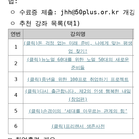
법:
ㅇ 수료증 제출: jhh@50plus.or.kr
개강
ㅇ 추천 강좌 목록(택1)
연번
강의명
(클릭)돈 걱정 없는 미래 준비, 나에게 맞는 평생
1
업 찾기!
(클릭)뉴노멀 60대를 위한 노멀 50대의 새로운
2
준비들
3
(클릭)중년을 위한 100프로 취업하기 프로젝트
(클릭)다시 출근합니다. 제2의 인생 행복한 내일
4
(창업편)
5
(클릭)손경이의 ‘세대를 아우르는 관계의 힘’
6
(클릭)프리랜서 생존사전