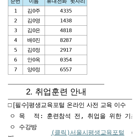
순번
이름
휴대전화 뒷자리
1
김O주
4335
2
김O영
1438
3
김O은
4818
4
배O진
8287
5
김O정
2917
6
안O옥
0354
7
양O정
6557
2. 취업훈련 안내
□ [필수]평생교육포털 온라인 사전 교육 이수
ㅇ 목
적: 훈련참석 전, 취업을 위한 기
ㅇ 수강방
(클릭)서울시평생교육포털
(