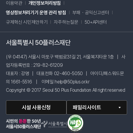
이용약관
개인정보처리방침
새창 열림
영상정보처리기기 운영 관리 방침
부패・공익신고센터
새창 열림
규제혁신 시민제안하기
자주하는질문
50+API센터
서울특별시 50플러스재단
(우 04147) 서울시 마포구 백범로31길 21, 서울복지타운 1층
|
사
업자등록번호 : 219-82-61209
대표자 : 강명
|
대표전화 02-460-5050
|
아이디/패스워드문
의 1661-5516
|
이메일 help@50plus.or.kr
Copyright © 2017 Seoul 50 Plus Foundation All right reserved
시설 사용신청
패밀리사이트