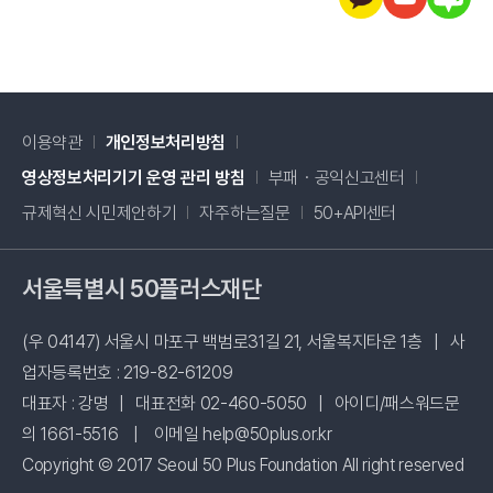
이용약관
개인정보처리방침
새창 열림
영상정보처리기기 운영 관리 방침
부패・공익신고센터
새창 열림
규제혁신 시민제안하기
자주하는질문
50+API센터
서울특별시 50플러스재단
(우 04147) 서울시 마포구 백범로31길 21, 서울복지타운 1층
|
사
업자등록번호 : 219-82-61209
대표자 : 강명
|
대표전화 02-460-5050
|
아이디/패스워드문
의 1661-5516
|
이메일 help@50plus.or.kr
Copyright © 2017 Seoul 50 Plus Foundation All right reserved