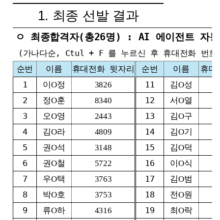
1. 최종 선발 결과
ㅇ 최종합격자(총26명) : AI 에이전트 자
(가나다순, Ctul + F 를 누르신 후 휴대전화 번
순번
이름
휴대전화 뒷자리
순번
이름
휴대
1
11
이O정
3826
김O성
2
12
정O훈
8340
서O열
3
13
오O영
2443
김O구
4
14
김O라
4809
김O기
5
15
권O석
3148
김O덕
6
16
권O철
5722
이O식
7
17
우O택
3763
김O범
8
18
박O호
3753
전O원
9
19
류O하
4316
최O락