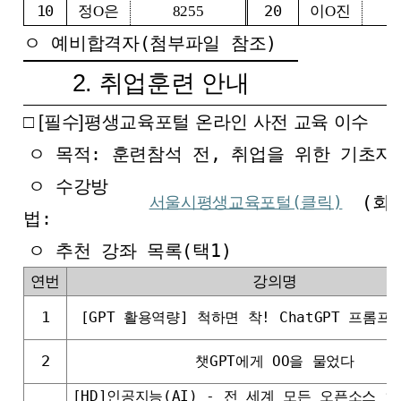
10
20
정O은
8255
이O진
ㅇ 예비합격자(첨부파일 참조)
2. 취업훈련 안내
□ [필수]평생교육포털 온라인 사전 교육 이수
ㅇ 목적: 훈련참석 전, 취업을 위한 기초지
ㅇ 수강방
(회
서울시평생교육포털(클릭)
법:
ㅇ 추천 강좌 목록(택1)
연번
강의명
1
[GPT 활용역량] 척하면 착! ChatGPT 프롬
2
챗GPT에게 OO을 물었다
[HD]인공지능(AI) - 전 세계 모든 오픈소스 