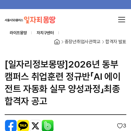
라이프몽땅
자치구센터
홈
중장년취업사관학교
합격자 발표
[일자리정보몽땅]2026년 동부
캠퍼스 취업훈련 정규반「AI 에이
전트 자동화 실무 양성과정」최종
합격자 공고
페이스북
카카오톡
X
밴드
3